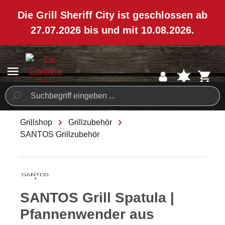
ToContentLink
Die Grill Sheriff City ist geschlossen ab
27.07.2026 bis und mit 10.08.2026.
Wir machen eine kurze Sommer-Pause!
Grillshop
Grillzubehör
SANTOS Grillzubehör
/ 8
SANTOS Grill Spatula |
Pfannenwender aus