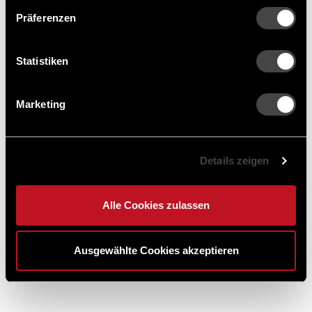
alles was seinen Platz auf Erem Grill findet und
Präferenzen
selbstverständlich auch für die einfache Reinigung
von Grillplatten aller Art wie z.B. Steakplatten,
Statistiken
Teppanyaki geeignet.
Marketing
Technische Daten
Details zeigen
Lieferumfang
Alle Cookies zulassen
Bewertungen
Ausgewählte Cookies akzeptieren
Fragen zum Artikel