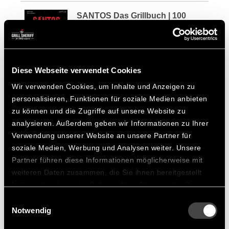
SANTOS Das Grillbuch | 100
Rezepte der SANTOS Grillmeister
CHF 29.90
ANZEIGEN
Diese Webseite verwendet Cookies
Wir verwenden Cookies, um Inhalte und Anzeigen zu
personalisieren, Funktionen für soziale Medien anbieten
SANTOS Grillwender mit
zu können und die Zugriffe auf unsere Website zu
Zacken zum Schneiden &
analysieren. Außerdem geben wir Informationen zu Ihrer
Verwendung unserer Website an unsere Partner für
Zerkleinern
soziale Medien, Werbung und Analysen weiter. Unsere
Partner führen diese Informationen möglicherweise mit
Die SANTOS Spatula, gerade Kanten, abgeflachte
weiteren Daten zusammen, die Sie ihnen bereitgestellt
Spitze zum besseren heben von Grillgut aller Art mit
haben oder die sie im Rahmen Ihrer Nutzung der Dienste
einem festen stabilen Griff. Wir legen sehr viel Wert
gesammelt haben.
Einwilligungsauswahl
auf Qualität, nehmt den Spatula in die Hand und Ihr
Notwendig
werdet begeistert sein. Die Spatula ist zum wenden
von Bratgut, Hamburgern, Fleisch, Geflügel einfach