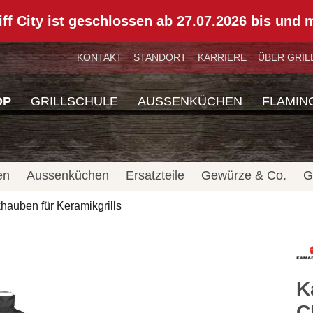
iff City ist geschlossen ab 27.07.2026 bis und 
Wir machen eine kurze Sommer-Pause!
KONTAKT
STANDORT
KARRIERE
ÜBER GRIL
OP
GRILLSCHULE
AUSSENKÜCHEN
FLAMIN
en
Aussenküchen
Ersatzteile
Gewürze & Co.
G
auben für Keramikgrills
K
C