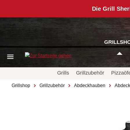
kipToSearch
general.skipToNavigation
Die Grill Sher
GRILLSH
Grills
Grillzubehör
Pizzaöf
Grillshop
Grillzubehör
Abdeckhauben
Abdeckh