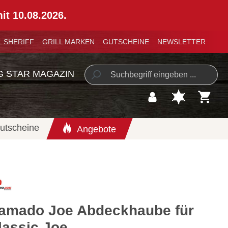
mit 10.08.2026.
L SHERIFF
GRILL MARKEN
GUTSCHEINE
NEWSLETTER
G STAR MAGAZIN
utscheine
Angebote
amado Joe Abdeckhaube für
lassic Joe