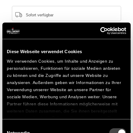
Sofort verfügbar
Passendes Zubehör
Wird oft zusammen gekauft mit:
Diese Webseite verwendet Cookies
Wir verwenden Cookies, um Inhalte und Anzeigen zu
personalisieren, Funktionen für soziale Medien anbieten
SANTOS Das Grillbuch | 100
zu können und die Zugriffe auf unsere Website zu
Rezepte der SANTOS Grillmeister
analysieren. Außerdem geben wir Informationen zu Ihrer
Verwendung unserer Website an unsere Partner für
CHF 29.90
ANZEIGEN
soziale Medien, Werbung und Analysen weiter. Unsere
Partner führen diese Informationen möglicherweise mit
weiteren Daten zusammen, die Sie ihnen bereitgestellt
haben oder die sie im Rahmen Ihrer Nutzung der Dienste
Räuchern wie die Profis
gesammelt haben.
Einwilligungsauswahl
Notwendig