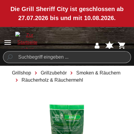
ToContentLink
Die Grill Sheriff City ist geschlossen ab
27.07.2026 bis und mit 10.08.2026.
Wir machen eine kurze Sommer-Pause!
Grillshop
Grillzubehör
Smoken & Räuchern
Räucherholz & Räuchermehl