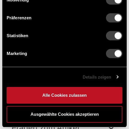
Die 100% natürlichen Wood Chunks
(Holzstückchen) von Big Green Egg bringen Euch
Präferenzen
ein extra langes Räuchererlebniss! Mit kräftigem
Aroma und reich an Geschmack bringen sie euer
BBQ auf ein neues Level. Apfel - Das
Statistiken
Apfelbaumholz sorgt für ein mildes Aroma und eine
wunderschöne goldbraune Haut bei Geflügel
Marketing
Technische Daten
Details zeigen
Lieferumfang
Alle Cookies zulassen
Bewertungen
Ausgewählte Cookies akzeptieren
Fragen zum Artikel