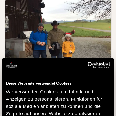
GRILL SHERIFF GRILLSHOP NEWS
Diese Webseite verwendet Cookies
Der Sieger ist erkoren
Wir verwenden Cookies, um Inhalte und
Anzeigen zu personalisieren, Funktionen für
Der Sieger ist erkoren!!! Viele Freunde und Bekannte
wurden von euch zum Voten mobilisiert. Es war ein
soziale Medien anbieten zu können und die
heisses Rennen um...
Zugriffe auf unsere Website zu analysieren.