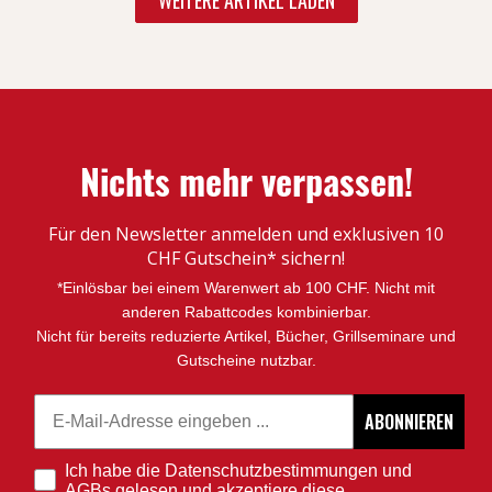
Nichts mehr verpassen!
Für den Newsletter anmelden und exklusiven 10
CHF Gutschein* sichern!
*Einlösbar bei einem Warenwert ab 100 CHF. Nicht mit
anderen Rabattcodes kombinierbar.
Nicht für bereits reduzierte Artikel, Bücher, Grillseminare und
Gutscheine nutzbar.
Email
ABONNIEREN
Ich habe die Datenschutzbestimmungen und
AGBs gelesen und akzeptiere diese.